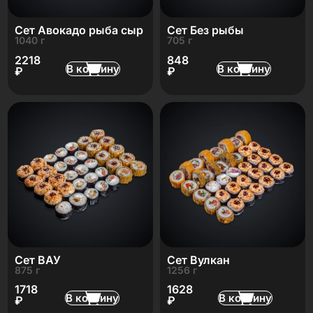
Сет Авокадо рыба сыр
Сет Без рыбы
1040 г
705 г
2218
848
В корзину
В корзину
₽
₽
Сет ВАУ
Сет Вулкан
875 г
1256 г
1718
1628
В корзину
В корзину
₽
₽