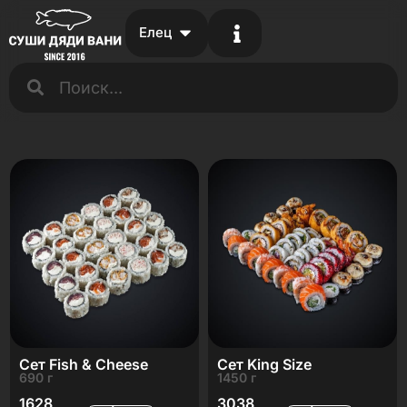
Елец
Сет Fish & Cheese
Сет King Size
690 г
1450 г
1628
3038