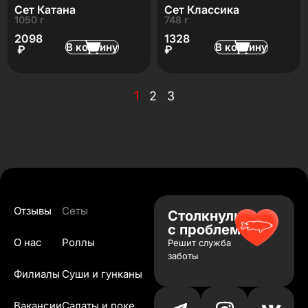
Сет Катана
Сет Классика
1050 г
748 г
2098
1328
В корзину
В корзину
₽
₽
1
2
3
Отзывы
Сеты
Столкнулись
с проблемой?
О нас
Роллы
Решит служба
заботы
Филиалы
Суши и гунканы
Вакансии
Салаты и поке