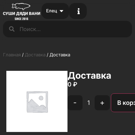
Елец
Главная
/
Доставка
/ Доставка
Доставка
0
₽
-
+
В кор