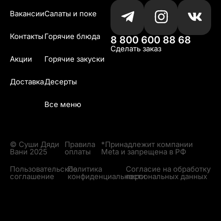
Вакансии
Салаты и поке
Контакты
Горячие блюда
8 800 600 88 68
Сделать заказ
Акции
Горячие закуски
Доставка
Десерты
Все меню
© Суши Дяди
Правила
*Принадлежит компании
Вани 2025
оплаты
Meta и запрещена в РФ
Пользовательское
Политика
Согласие на обработку
соглашение
конфиденциальности
персональных данных