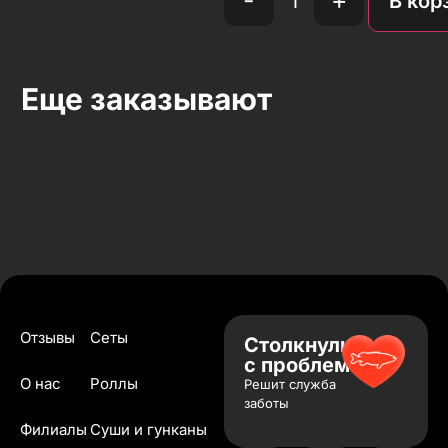
В кор
Еще заказывают
Отзывы
Сеты
Столкнулись
с проблемой?
О нас
Роллы
Решит служба
заботы
Филиалы
Суши и гунканы