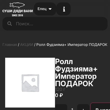
Елец
Главная
/
АКЦИИ
/ Ролл Фудзияма+ Император ПОДАРОК
Ролл
Фудзияма+
Император
ПОДАРОК
120 г
0
₽
-
+