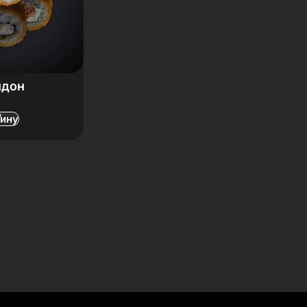
йдон
зину