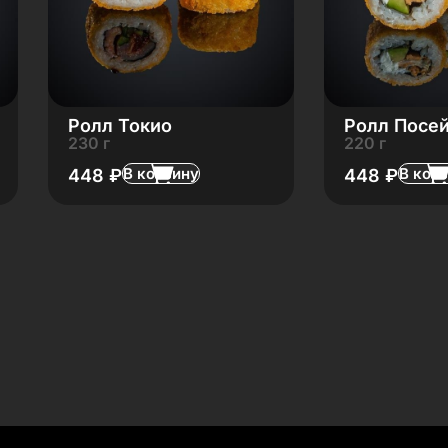
Ролл Токио
Ролл Посе
230 г
220 г
В корзину
В кор
448
₽
448
₽