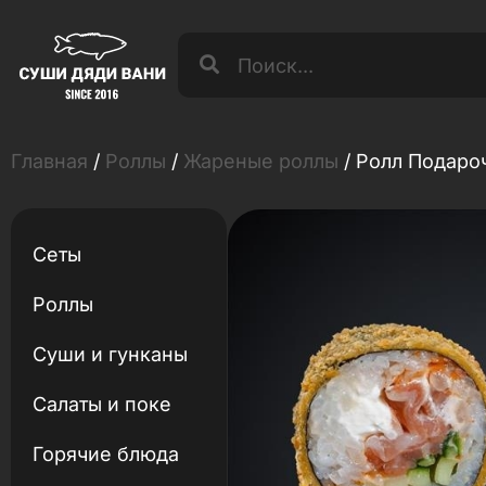
Главная
/
Роллы
/
Жареные роллы
/ Ролл Подаро
Сеты
Роллы
Суши и гунканы
Салаты и поке
Горячие блюда