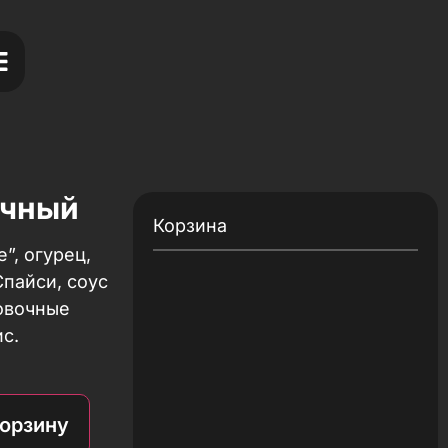
очный
Корзина
”, огурец,
Спайси, соус
ровочные
ис.
корзину