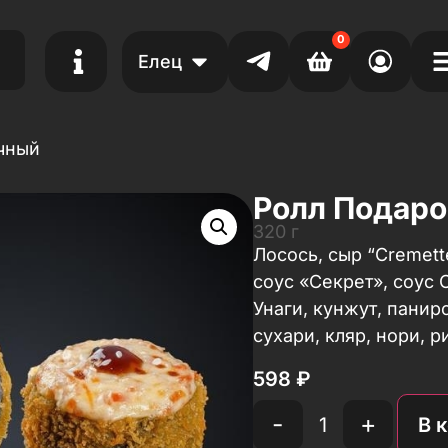
0
Елец
чный
Ролл Подар
320 г
Лосось, сыр “Cremette
соус «Секрет», соус 
Унаги, кунжут, пани
сухари, кляр, нори, р
598
₽
-
+
В 