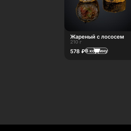
Жареный с лососем
210 г
В корзину
578
₽