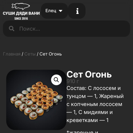
Елец
Главная
/
Сеты
/ Сет Огонь
Сет Огонь
910 г
Состав: ​​​​​​​С лососем и
тунцом — 1, Жареный
с копченым лососем
— 1, С мидиями и
креветками — 1
*жареные и