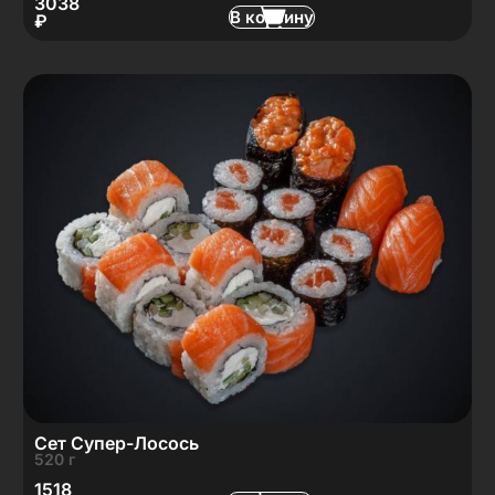
3038
В корзину
₽
Сет Супер-Лосось
520 г
1518