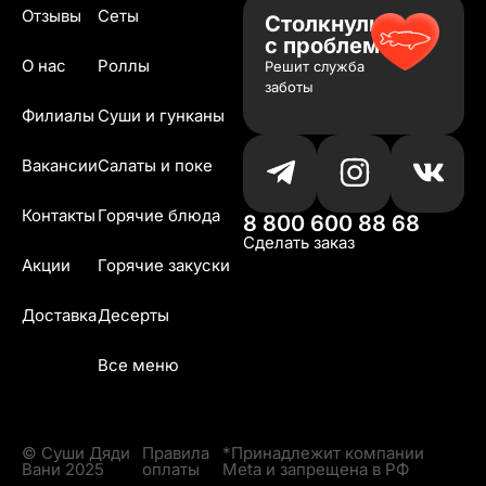
Отзывы
Сеты
Столкнулись
с проблемой?
О нас
Роллы
Решит служба
заботы
Филиалы
Суши и гунканы
Вакансии
Салаты и поке
Контакты
Горячие блюда
8 800 600 88 68
Сделать заказ
Акции
Горячие закуски
Доставка
Десерты
Все меню
© Суши Дяди
Правила
*Принадлежит компании
Вани 2025
оплаты
Meta и запрещена в РФ