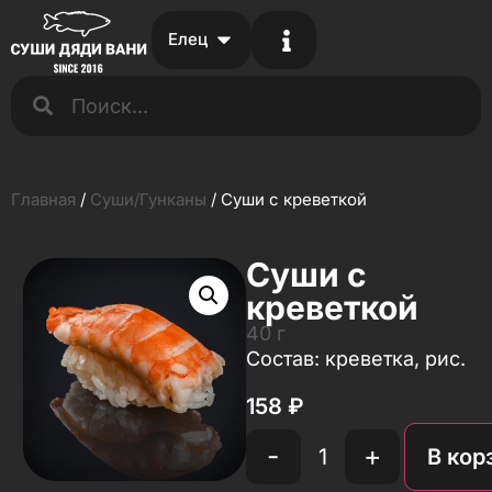
Елец
Главная
/
Суши/Гунканы
/ Суши с креветкой
Суши с
креветкой
40 г
Состав: креветка, рис.
158
₽
-
+
В кор