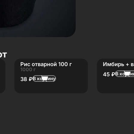
ют
Рис отварной 100 г
Имбирь + в
1000 г
В корзи
45
₽
В корзину
38
₽