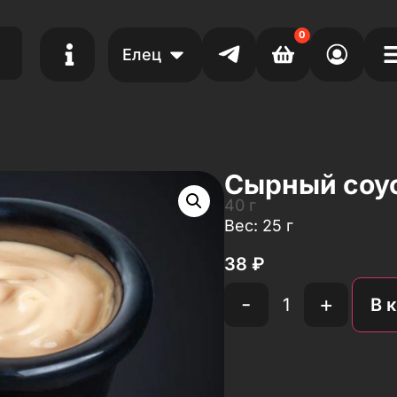
0
Елец
Сырный соу
40 г
Вес: 25 г
38
₽
-
+
В 