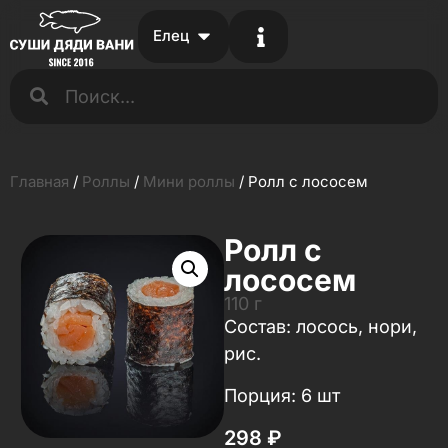
Елец
Главная
/
Роллы
/
Мини роллы
/ Ролл с лососем
Ролл с
лососем
110 г
Состав: лосось, нори,
рис.
Порция: 6 шт
298
₽