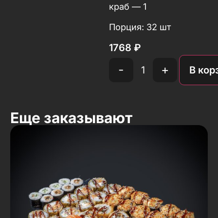
краб — 1
Порция: 32 шт
1768
₽
-
+
В кор
Еще заказывают