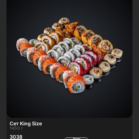
Сет King Size
1450 г
3038