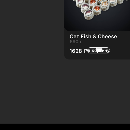
Сет Fish & Cheese
690 г
В корзину
1628
₽