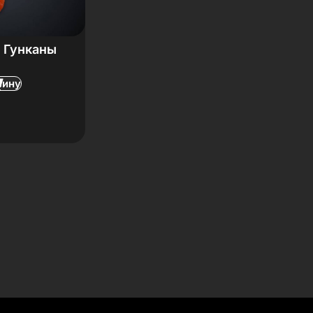
 Гунканы
зину