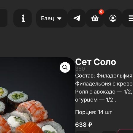
0
Елец
Сет Соло
350 г
Состав: Филадельфия 
Филадельфия с кревет
Ролл с авокадо — 1/2,
огурцом — 1/2 .
Порция: 14 шт
638
₽