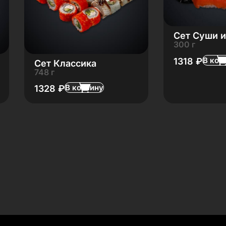
Сет Суши и
300 г
В кор
1318
₽
Сет Классика
748 г
В корзину
1328
₽