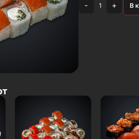
-
+
В 
ют